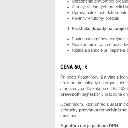
Upresnenie právomocí orgánov
Zmeny základných pravidiel fi
Úprava náležitostí dokumentov
Povinný vnútorný predpis
Praktické dopady na subjekt
Povinnosti orgánov verejnej s
Nové administratívne požiad
Riziká a sankcie pri neplnení 
CENA 60,-
€
Pri počte účastníkovi
2 a viac
z jedn
sú zahrnuté náklady na organizačné 
stanovený podľa zákona č.18 / 1996
prevodom
najneskôr 3 pracovné dn
Účastníkom, ktorí uhradia účastníc
schránky
pozvánka do webinárnej 
miestnosť.
Agentúra nie je platcom DPH.