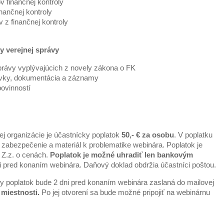
 finančnej kontroly
nančnej kontroly
 z finančnej kontroly
y verejnej správy
právy vyplývajúcich z novely zákona o FK
avky, dokumentácia a záznamy
povinností
ej organizácie je účastnícky poplatok
50,- € za osobu
. V poplatku
zabezpečenie a materiál k problematike webinára. Poplatok je
 Z.z. o cenách.
Poplatok je možné uhradiť len bankovým
i pred konaním webinára. Daňový doklad obdržia účastníci poštou.
ky poplatok bude 2 dni pred konaním webinára zaslaná do mailovej
miestnosti.
Po jej otvorení sa bude možné pripojiť na webinárnu