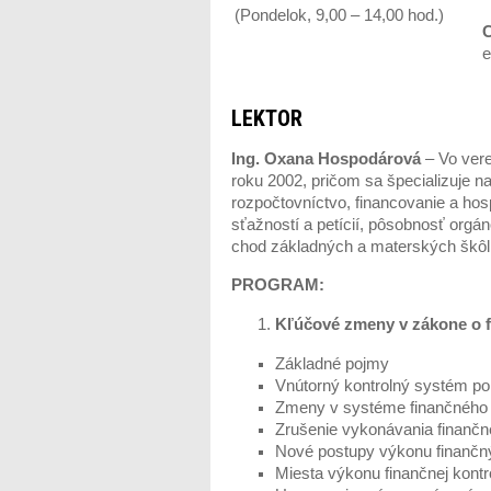
(Pondelok, 9,00 – 14,00 hod.)
C
e
LEKTOR
Ing. Oxana Hospodárová
– Vo vere
roku 2002, pričom sa špecializuje n
rozpočtovníctvo, financovanie a ho
sťažností a petícií, pôsobnosť org
chod základných a materských škôl
PROGRAM:
Kľúčové zmeny v zákone o f
Základné pojmy
Vnútorný kontrolný systém po
Zmeny v systéme finančného 
Zrušenie vykonávania finančne
Nové postupy výkonu finančný
Miesta výkonu finančnej kontr