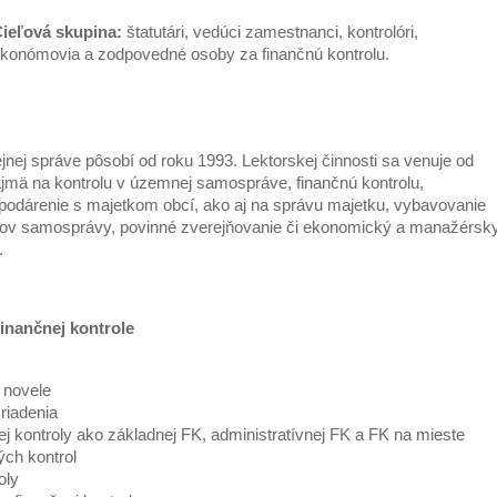
ieľová skupina:
štatutári, vedúci zamestnanci, kontrolóri,
konómovia a zodpovedné osoby za finančnú kontrolu.
jnej správe pôsobí od roku 1993. Lektorskej činnosti sa venuje od
ajmä na kontrolu v územnej samospráve, finančnú kontrolu,
spodárenie s majetkom obcí, ako aj na správu majetku, vybavovanie
ánov samosprávy, povinné zverejňovanie či ekonomický a manažérsk
.
inančnej kontrole
 novele
riadenia
j kontroly ako základnej FK, administratívnej FK a FK na mieste
ch kontrol
oly