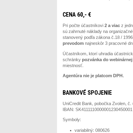
CENA 60,-
€
Pri počte účastníkovi
2 a viac
z jedn
sú zahrnuté náklady na organizačné 
stanovený podľa zákona č.18 / 1996
prevodom
najneskôr 3 pracovné dn
Účastníkom, ktorí uhradia účastníc
schránky
pozvánka do webinárnej 
miestnosť.
Agentúra nie je platcom DPH.
BANKOVÉ SPOJENIE
UniCredit Bank, pobočka Zvolen, č.
IBAN: SK4111110000001230450001
Symboly:
variabilný: 080626