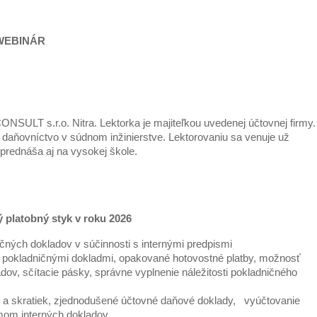
WEBINÁR
SULT s.r.o. Nitra. Lektorka je majiteľkou uvedenej účtovnej firmy.
 daňovníctvo v súdnom inžinierstve. Lektorovaniu sa venuje už
prednáša aj na vysokej škole.
 platobný styk v roku 2026
čných dokladov v súčinnosti s internými predpismi
s pokladničnými dokladmi, opakované hotovostné platby, možnosť
ov, sčítacie pásky, správne vyplnenie náležitosti pokladničného
a skratiek, zjednodušené účtovné daňové doklady, vyúčtovanie
mom interných dokladov