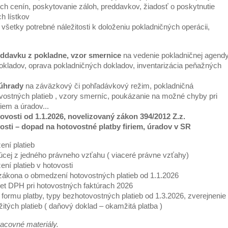
ch cenín, poskytovanie záloh, preddavkov, žiadosť o poskytnutie
h lístkov
všetky potrebné náležitosti k doloženiu pokladničných operácii,
eddavku z pokladne, vzor smernice
na vedenie pokladničnej agendy
kladov, oprava pokladničných dokladov, inventarizácia peňažných
 úhrady
na záväzkový či pohľadávkový režim, pokladničná
ných platieb , vzory smerníc, poukázanie na možné chyby pri
iem a úradov...
ovosti od 1.1.2026, novelizovaný zákon 394/2012 Z.z.
osti – dopad na hotovostné platby firiem, úradov v SR
ní platieb
úcej z jedného právneho vzťahu ( viaceré právne vzťahy)
ení platieb v hotovosti
ákona o obmedzení hotovostných platieb od 1.1.2026
t DPH pri hotovostných faktúrach 2026
formu platby, typy bezhotovostných platieb od 1.3.2026, zverejnenie
tých platieb ( daňový doklad – okamžitá platba )
acovné materiály.