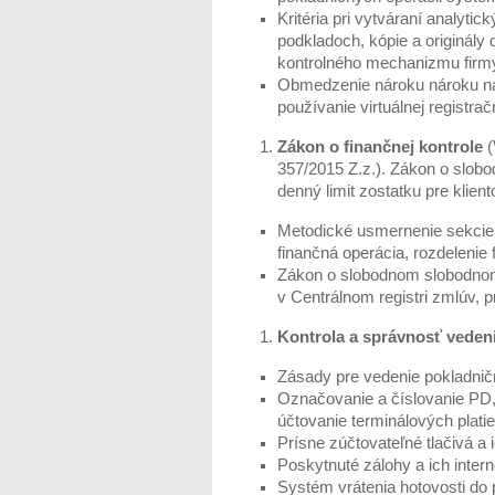
Kritéria pri vytváraní analyt
podkladoch, kópie a originály 
kontrolného mechanizmu firmy
Obmedzenie nároku nároku na
používanie virtuálnej registrač
Zákon o finančnej kontrole
(
357/2015 Z.z.). Zákon o slob
denný limit zostatku pre klien
Metodické usmernenie sekcie 
finančná operácia, rozdelenie 
Zákon o slobodnom slobodnom 
v Centrálnom registri zmlúv, 
Kontrola a správnosť vedeni
Zásady pre vedenie pokladnič
Označovanie a číslovanie P
účtovanie terminálových platie
Prísne zúčtovateľné tlačivá a
Poskytnuté zálohy a ich intern
Systém vrátenia hotovosti do