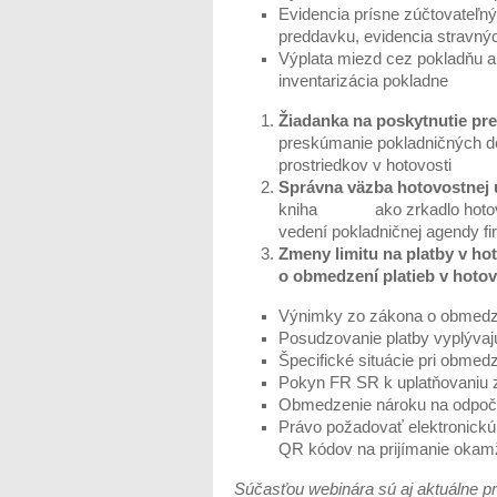
Evidencia prísne zúčtovateľný
preddavku, evidencia stravnýc
Výplata miezd cez pokladňu a 
inventarizácia pokladne
Žiadanka na poskytnutie pr
preskúmanie pokladničných do
prostriedkov v hotovosti
Správna väzba hotovostnej
kniha ako zrkadlo hotovost
vedení pokladničnej agendy fir
Zmeny limitu na platby v hot
o obmedzení platieb v hotov
Výnimky zo zákona o obmedze
Posudzovanie platby vyplývaj
Špecifické situácie pri obmedz
Pokyn FR SR k uplatňovaniu z
Obmedzenie nároku na odpoče
Právo požadovať elektronickú 
QR kódov na prijímanie okamži
Súčasťou webinára sú aj aktuálne pr