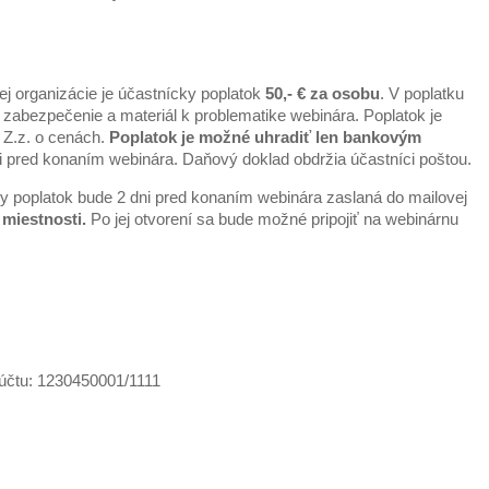
ej organizácie je účastnícky poplatok
50,- € za osobu
. V poplatku
zabezpečenie a materiál k problematike webinára. Poplatok je
 Z.z. o cenách.
Poplatok je možné uhradiť len bankovým
i pred konaním webinára. Daňový doklad obdržia účastníci poštou.
ky poplatok bude 2 dni pred konaním webinára zaslaná do mailovej
miestnosti.
Po jej otvorení sa bude možné pripojiť na webinárnu
 účtu: 1230450001/1111