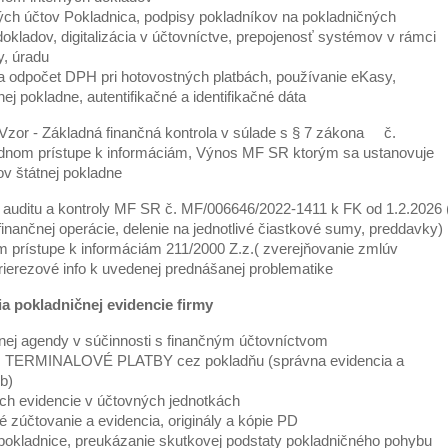
ických účtov Pokladnica, podpisy pokladníkov na pokladničných
dokladov, digitalizácia v účtovníctve, prepojenosť systémov v rámci
, úradu
 odpočet DPH pri hotovostných platbách, používanie eKasy,
nej pokladne, autentifikačné a identifikačné dáta
Vzor - Základná finančná kontrola v súlade s § 7 zákona č.
odnom prístupe k informáciám, Výnos MF SR ktorým sa ustanovuje
tov štátnej pokladne
auditu a kontroly MF SR č. MF/006646/2022-1411 k FK od 1.2.2026 
finančnej operácie, delenie na jednotlivé čiastkové sumy, preddavky)
prístupe k informáciám 211/2000 Z.z.( zverejňovanie zmlúv
prierezové info k uvedenej prednášanej problematike
a pokladničnej evidencie firmy
nej agendy v súčinnosti s finančným účtovníctvom
D, TERMINALOVÉ PLATBY cez pokladňu (správna evidencia a
b)
 ich evidencie v účtovných jednotkách
é zúčtovanie a evidencia, originály a kópie PD
 pokladnice, preukázanie skutkovej podstaty pokladničného pohybu