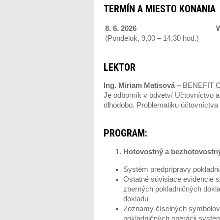
TERMÍN A MIESTO KONANIA
8. 6. 2026
(Pondelok, 9,00 – 14,30 hod.)
LEKTOR
Ing. Miriam Matisová
– BENEFIT CON
Je odborník v odvetví Učtovníctvo a
dlhodobo. Problematiku účtovníctva 
PROGRAM:
Hotovostný a bezhotovostný
Systém predprípravy pokladni
Ostatné súvisiace evidencie 
zberných pokladničných doklad
dokladu
Zoznamy číselných symbolov 
pokladničných operácii systé